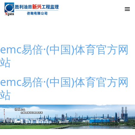
emc易倍·(中国)体育官方网
站
emc易倍·(中国)体育官方网
站