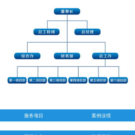
服务项目
案例业绩