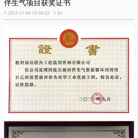
伴生气项目获奖证书
2021-11-04 10:30:22
61